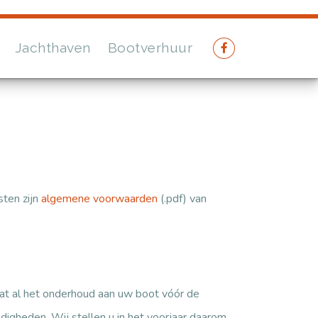
Jachthaven
Bootverhuur
sten zijn
algemene voorwaarden
(.pdf) van
 dat al het onderhoud aan uw boot vóór de
digheden. Wij stellen u in het voorjaar daarom