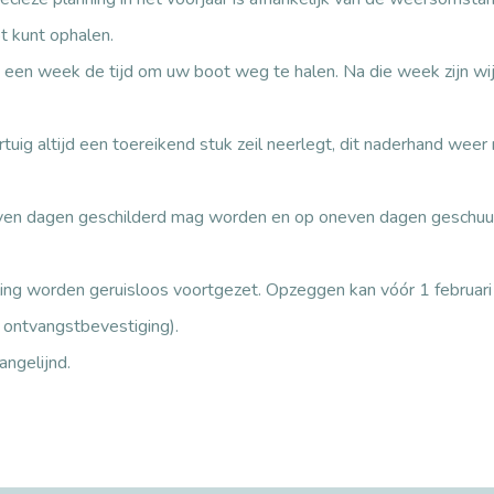
 kunt ophalen.
 u een week de tijd om uw boot weg te halen. Na die week zijn w
uig altijd een toereikend stuk zeil neerlegt, dit naderhand weer 
ven dagen geschilderd mag worden en op oneven dagen geschuurd. A
ng worden geruisloos voortgezet. Opzeggen kan vóór 1 februari 
et ontvangstbevestiging).
ngelijnd.