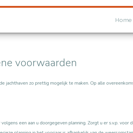
Home
ene voorwaarden
 in de jachthaven zo prettig mogelijk te maken. Op alle overeenkom
 volgens een aan u doorgegeven planning. Zorgt u er s.v.p. voor
ecieze planning in het voorjaar is afhankelijk van de weersomstan