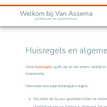
Welkom bij Van Assema
Zomer Bij Van Assema
jachthaven en bootverhuur
Winter Bij Van Assema
Huisregels en algem
Onze
huisregels
(.pdf) zijn er om ieders verblijf
toepassing.
Hieronder een paar belangrijke regels:
Wij laten de bij ons gestalde boten te water
startdatum van uw lichting is afgerond.
De pr