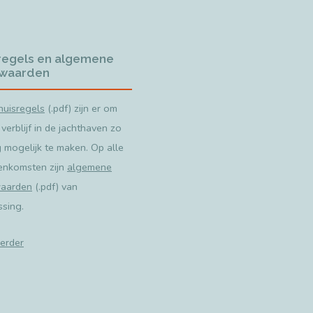
regels en algemene
waarden
huisregels
(.pdf) zijn er om
 verblijf in de jachthaven zo
g mogelijk te maken. Op alle
enkomsten zijn
algemene
aarden
(.pdf) van
ssing.
erder