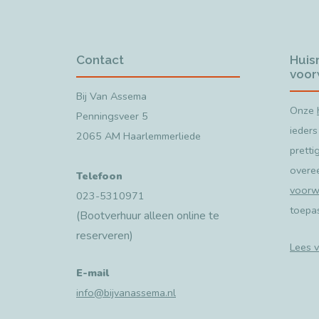
Contact
Huis
voor
Bij Van Assema
Onze
Penningsveer 5
ieders
2065 AM Haarlemmerliede
pretti
overe
Telefoon
voorw
023-5310971
toepa
(Bootverhuur alleen online te
reserveren)
Lees v
E-mail
info@bijvanassema.nl