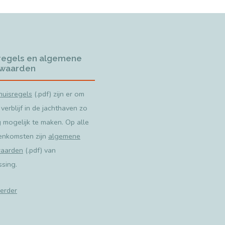
regels en algemene
waarden
huisregels
(.pdf) zijn er om
 verblijf in de jachthaven zo
g mogelijk te maken. Op alle
enkomsten zijn
algemene
aarden
(.pdf) van
ssing.
erder