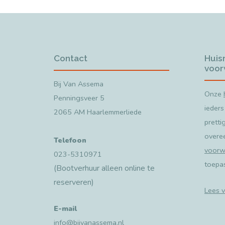
Contact
Huis
voor
Bij Van Assema
Onze
Penningsveer 5
ieders
2065 AM Haarlemmerliede
pretti
overe
Telefoon
voorw
023-5310971
toepa
(Bootverhuur alleen online te
reserveren)
Lees v
E-mail
info@bijvanassema.nl